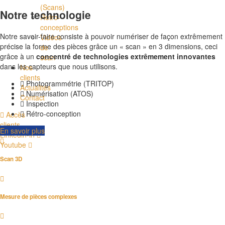
(Scans)
Notre technologie
Rétro-
conceptions
Notre savoir-faire consiste à pouvoir numériser de façon extrêmement
Vidéos
précise la forme des pièces grâce un « scan » en 3 dimensions, ceci
de
grâce à un
concentré de technologies extrêmement innovantes
scan
dans les capteurs que nous utilisons.
Nos
clients
Photogrammétrie (TRITOP)
Actualités
Numérisation (ATOS)
Contact
Inspection
Rétro-conception
Accès
clients
En savoir plus
Linkedin-in
Youtube
Scan 3D
Mesure de pièces complexes