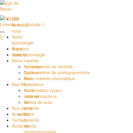
Qui
Linkedin-in
Youtube
sommes-
nous
Notre
technologie
Notre
A propos
matériel
Notre technologie
Notre matériel
Nouveau
Notre matériel de contrôle
Capteur
Notre matériel de photogrammétrie
Atos
Notre matériel informatique
5
Nos Réalisations
Notre
Numérisation (scan)
matériel
rétro-conceptions
de
Vidéos de scan
contrôle
Nos clients
Notre
Actualités
matériel
Contact
de
Accès clients
photogrammétrie