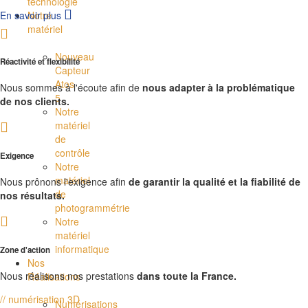
technologie
En savoir plus
Notre
matériel
Nouveau
Réactivité et flexibilité
Capteur
Atos
Nous sommes à l'écoute afin de
nous adapter à la problématique
5
de nos clients.
Notre
matériel
de
contrôle
Exigence
Notre
matériel
Nous prônons l'exigence afin
de garantir la qualité et la fiabilité de
de
nos résultats.
photogrammétrie
Notre
matériel
informatique
Zone d'action
Nos
Nous réalisons nos prestations
dans toute la France.
Réalisations
// numérisation 3D
Numérisations