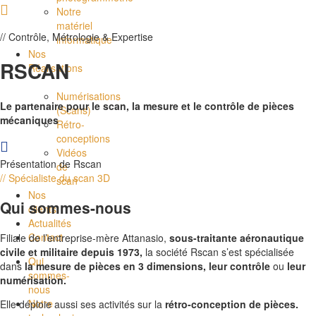
Notre
matériel
// Contrôle, Métrologie & Expertise
informatique
Nos
R
SCAN
Réalisations
Numérisations
Le partenaire
pour le scan, la mesure et le contrôle de pièces
(Scans)
mécaniques
Rétro-
conceptions
Vidéos
Présentation de Rscan
de
// Spécialiste du scan 3D
scan
Nos
Qui sommes-nous
clients
Actualités
Contact
Filiale de l’entreprise-mère Attanasio,
sous-traitante aéronautique
civile et militaire depuis 1973,
la société Rscan s’est spécialisée
Qui
dans
la mesure de pièces en 3
dimensions, leur contrôle
ou
leur
sommes-
numérisation.
nous
Notre
Elle déploie aussi ses activités sur la
rétro-conception de pièces.